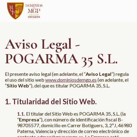
Aviso Legal -
POGARMA 35 S.L.
El presente aviso legal (en adelante, el “
Aviso Legal
”) regula
el uso del sitio web
www.dominiosdemgp.es
(en adelante, el
“
Sitio Web
”), del que es titular POGARMA 35, S.L.
Titularidad del Sitio Web.
El titular del Sitio Web es POGARMA 35, S.L. (la
“
Empresa
”), con número de identificación fiscal B-
98705577, domicilio en Carrer Botiguers, 3, 2ºJ, 46980
Paterna, Valencia y dirección de correo electrónico de
contacto
admon@grupomgp.es
. La Empresa está