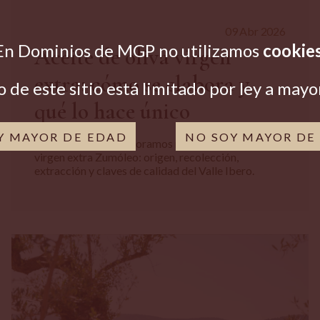
09 Abr 2026
En
Dominios de MGP
no utilizamos
cookie
Aceite de oliva virgen
extra: cómo se elabora y
o de este sitio está limitado por ley a mayo
qué lo hace único
OY MAYOR DE EDAD
NO SOY MAYOR DE
Descubre cómo elaboramos nuestro aceite de oliva
virgen extra Zumóleo: origen, recolección,
extracción y claves de calidad del Valle Ibero.