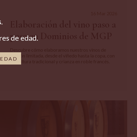
16 Mar 2026
s
.
Elaboración del vino paso a
paso en Dominios de MGP
res de edad.
Descubre cómo elaboramos nuestros vinos de
edición limitada, desde el viñedo hasta la copa, con
 EDAD
viticultura tradicional y crianza en roble francés.