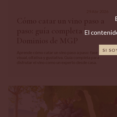
29 Abr 2026
Cómo catar un vino paso a
paso: guía completa |
El contenid
Dominios de MGP
SI S
Aprende cómo catar un vino paso a paso: fase
visual, olfativa y gustativa. Guía completa para
disfrutar el vino como un experto desde casa.