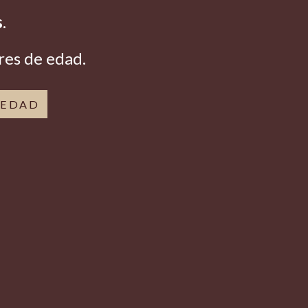
s
.
res de edad.
 EDAD