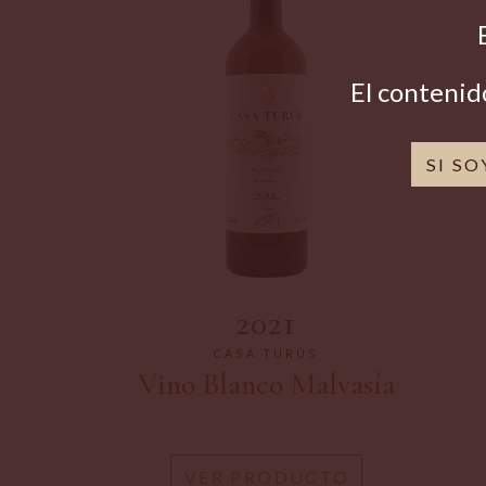
El contenid
SI S
2021
CASA TURÚS
Vino Blanco Malvasía
VER PRODUCTO