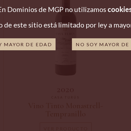
En
Dominios de MGP
no utilizamos
cookie
o de este sitio está limitado por ley a mayo
OY MAYOR DE EDAD
NO SOY MAYOR DE
2020
CASA TURÚS
Vino Tinto Monastrell-
Tempranillo
VER PRODUCTO