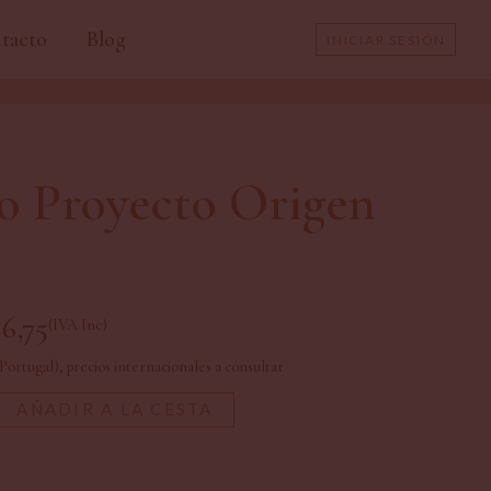
tacto
Blog
INICIAR SESIÓN
CERRAR SESIÓN
CAMBIAR CONTRASEÑA
o Proyecto Origen
DATOS FACTURACIÓN
DIRECCIONES DE ENVÍO
PEDIDOS
6,75
(IVA Inc)
Portugal), precios internacionales a consultar
AÑADIR A LA CESTA