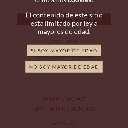
Precio ascendente
El contenido de este sitio
Precio descendente
CONTACTA CON NOSOTROS
está limitado por ley a
mayores de edad.
AVISO LEGAL
SI SOY MAYOR DE EDAD
POLÍTICA DE PRIVACIDAD
NO SOY MAYOR DE EDAD
CONDICIONES DE VENTA
DOMINIOS DE MGP
INFO@DOMINIOSDEMGP.ES
961228727