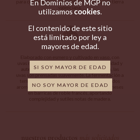
En
Dominios de MGP
no
para celebraciones, encuentros y saborear la tierra
valenciana.
utilizamos
cookies
.
El contenido de este sitio
está limitado por ley a
mayores de edad.
VINIFICACIÓN
Elaborado con esmero y cultivado en vaso, con
uvas recolectadas a mano para asegurar calidad y
SI SOY MAYOR DE EDAD
autenticidad. Tras una selección minuciosa, las
uvas son prensadas suavemente. La fermentación a
temperatura controlada preserva sus delicados
NO SOY MAYOR DE EDAD
aromas frutales y frescura. Luego, madura 6 meses
en barricas de roble francés, aportando
complejidad y sutiles notas de madera.
nuestros productos
más solicitados